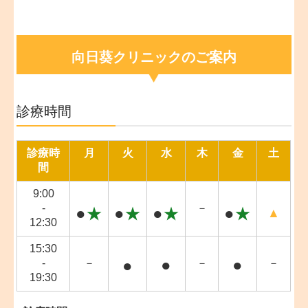
向日葵クリニックのご案内
診療時間
診療時
月
火
水
木
金
土
間
9:00
-
－
●
★
●
★
●
★
●
★
▲
12:30
15:30
●
●
●
-
－
－
－
19:30