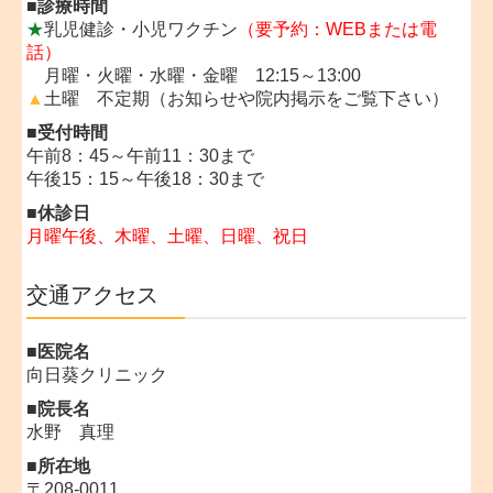
■
診療時間
★
乳児健診・小児ワクチン
（要予約：WEBまたは電
話）
月曜・
火曜・
水曜・
金曜
12:15～13:00
▲
土曜 不定期（お知らせや院内掲示をご覧下さい）
■
受付時間
午前8：45～午前11：30まで
午後15：15～午後18：30まで
■
休診日
月曜午後、
木曜、土曜、日曜、祝日
交通アクセス
■医院名
向日葵クリニック
■院長名
水野 真理
■所在地
〒208-0011