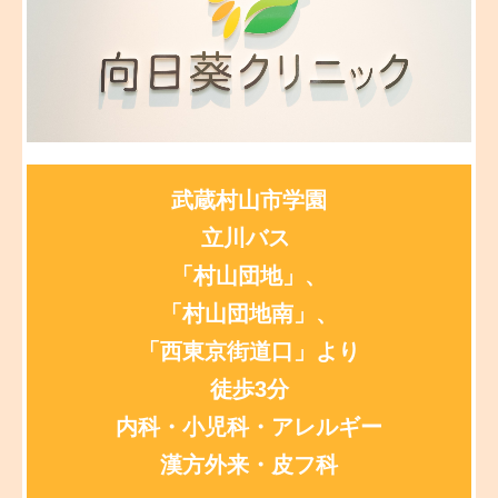
禁煙外来・産業医・オンライン診療・その他
医師紹介
施設・設備紹介
交通案内
武蔵村山市学園
リンク集
立川バス
「村山団地」、
「村山団地南」、
「西東京街道口」より
徒歩3分
内科・小児科・
アレルギー
漢方外来・
皮フ科