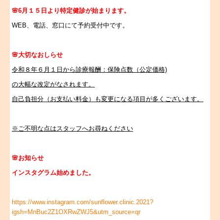
🌸6月１５日より特定健診が始まります。
WEB、電話、窓口にて予約受付中です。
🌸大切なおしらせ
令和８年６月１日から診療報酬：保険点数（公定価格)
の大幅な改定がなされます。
自己負担分（お支払い料金）も変更になる項目が多くございます。
※ご不明な点はスタッフへお尋ねください
🌸
お知らせ
インスタグラム始めました。
https://www.instagram.com/sunflower.clinic.2021?
igsh=MnBuc2Z1OXRwZWJ5&utm_source=qr