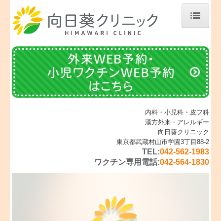
ホーム
内科
小児科
花粉症・アレルギー
内科・小児科・皮フ科
漢方外来・アレルギー
漢方外来
向日葵クリニック
東京都武蔵村山市学園3丁目88-2
皮フ科
TEL:
042-562-1983
ワクチン専用電話:
042-564-1830
予防接種・ワクチン・乳児健診
フルミスト
健診・検診