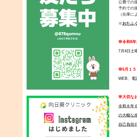
公費での
予約での
（在庫に
※
おたふ
🌸令和8年
7
月4
日土曜
🌸6月１
WEB、
🌸大切な
令和８年
の大幅な
自己負担