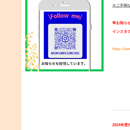
※ご不明
🌸
お知ら
インスタ
https://w
2024年受