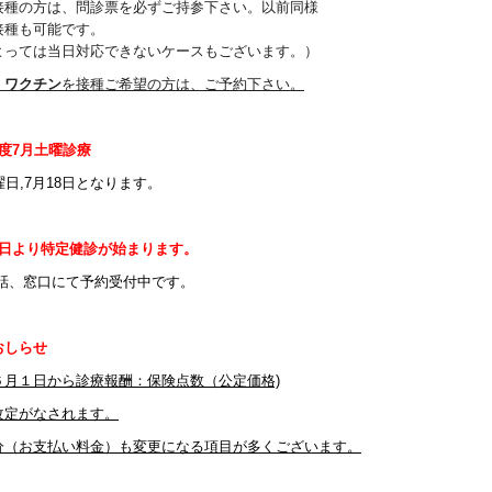
接種の方は、問診票を必ずご持参下さい。以前同様
接種も可能です。
よっては当日対応できないケースもございます。）
くワクチン
を接種ご希望の方は、ご予約下さい。
度7
月土曜診療
日,7月18日
となります。
５日より特定健診が始まります。
電話、窓口にて予約受付中です。
おしらせ
６月１日から診療報酬：保険点数（公定価格)
改定がなされます。
分（お支払い料金）も変更になる項目が多くございます。