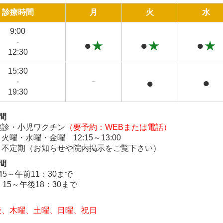
診療時間
月
火
水
9:00
-
●
★
●
★
●
★
12:30
15:30
●
●
-
－
19:30
間
健診・小児ワクチン
（要予約：WEBまたは電話）
・
火曜・
水曜・
金曜
12:15～13:00
 不定期（お知らせや院内掲示をご覧下さい）
間
45～午前11：30まで
：15～午後18：30まで
後、
木曜、土曜、日曜、祝日