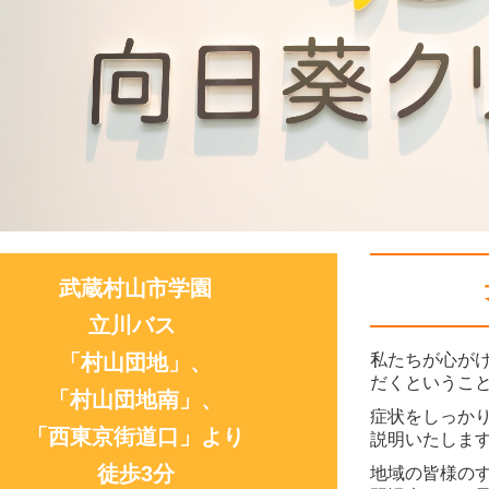
武蔵村山市学園
立川バス
「村山団地」、
私たちが心が
だくというこ
「村山団地南」、
症状をしっか
「西東京街道口」より
説明いたしま
徒歩3分
地域の皆様の