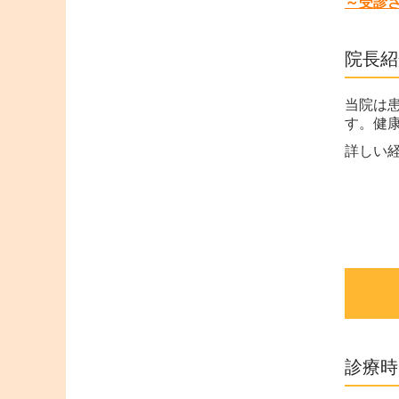
～受診
院長紹
当院は
す。健
詳しい
診療時