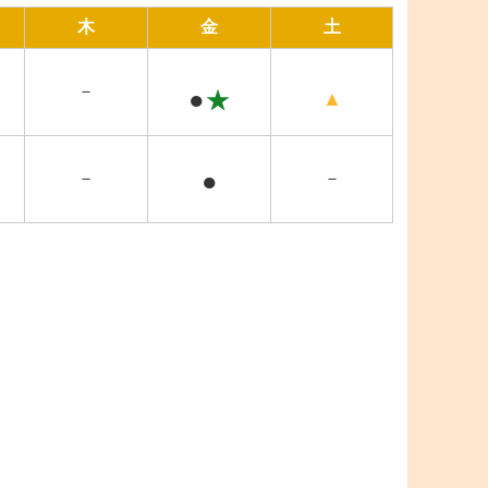
木
金
土
－
●
★
▲
●
－
－