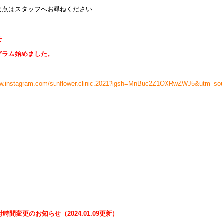
な点はスタッフへお尋ねください
せ
グラム始めました。
ww.instagram.com/sunflower.clinic.2021?igsh=MnBuc2Z1OXRwZWJ5&utm_so
付時間変更のお知らせ（2024.01.09更新）