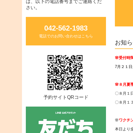
は、以下の電話番号までご連絡くだ
さい。
042-562-1983
電話でのお問い合わせはこちら
お知ら
🌸受付時
7月２１日
🌸８月夏
〇８月１
予約サイトQRコード
〇８月１
🌸
ワクチ
本日より