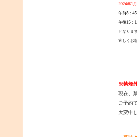
2024年
午前8：4
午後15：
となりま
宜しくお
※禁煙
現在、
ご予約
大変申