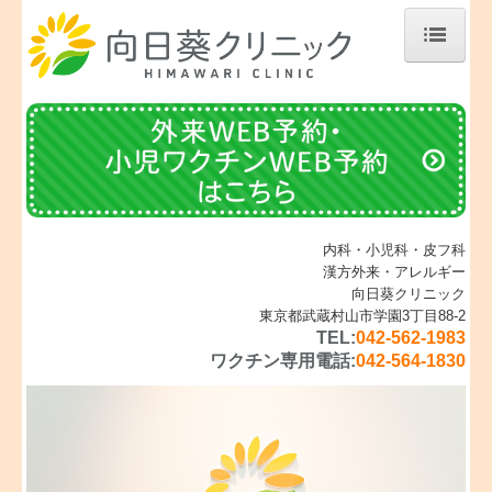
ホーム
内科
小児科
花粉症・アレルギー
内科・小児科・皮フ科
漢方外来・アレルギー
漢方外来
向日葵クリニック
東京都武蔵村山市学園3丁目88-2
皮フ科
TEL:
042-562-1983
ワクチン専用電話:
042-564-1830
予防接種・ワクチン・乳児健診
フルミスト
健診・検診