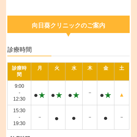
向日葵クリニックのご案内
診療時間
診療時
月
火
水
木
金
土
間
9:00
-
－
●
★
●
★
●
★
●
★
▲
12:30
15:30
●
●
●
-
－
－
－
19:30