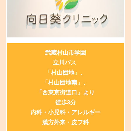
禁煙外来・産業医・オンライン診療・その他
医師紹介
施設・設備紹介
交通案内
武蔵村山市学園
リンク集
立川バス
「村山団地」、
「村山団地南」、
「西東京街道口」より
徒歩3分
内科・小児科・
アレルギー
漢方外来・
皮フ科