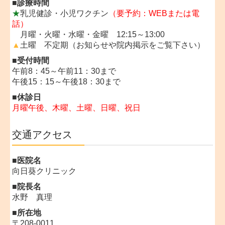
■
診療時間
★
乳児健診・小児ワクチン
（要予約：WEBまたは電
話）
月曜・
火曜・
水曜・
金曜
12:15～13:00
▲
土曜 不定期（お知らせや院内掲示をご覧下さい）
■
受付時間
午前8：45～午前11：30まで
午後15：15～午後18：30まで
■
休診日
月曜午後、
木曜、土曜、日曜、祝日
交通アクセス
■医院名
向日葵クリニック
■院長名
水野 真理
■所在地
〒208-0011