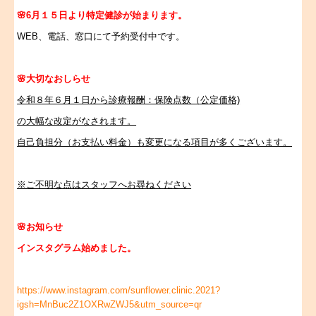
🌸6月１５日より特定健診が始まります。
WEB、電話、窓口にて予約受付中です。
🌸大切なおしらせ
令和８年６月１日から診療報酬：保険点数（公定価格)
の大幅な改定がなされます。
自己負担分（お支払い料金）も変更になる項目が多くございます。
※ご不明な点はスタッフへお尋ねください
🌸
お知らせ
インスタグラム始めました。
https://www.instagram.com/sunflower.clinic.2021?
igsh=MnBuc2Z1OXRwZWJ5&utm_source=qr